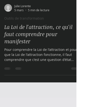
Julie Lorente
5 mars
5 min de lecture
Outils de transformation
La Loi de l'attraction, ce qu'il
faut comprendre pour
manifester
Pour comprendre la Loi de l'attraction et pour
que la Loi de l'attraction fonctionne, il faut
comprendre que c'est une question d'état
d'être, de vibration, d'énergie et donc de vibrer
à la bonne "fréquence" énergétique et, pour se
faire, il est nécessaire de travailler au préalable
à un niveau plus profond et de façon
holistique, afin d'aligner ces parties de nous
pour vibrer cette fréquence à l'unisson, c'est à
dire un travail sur toutes nos dimensions