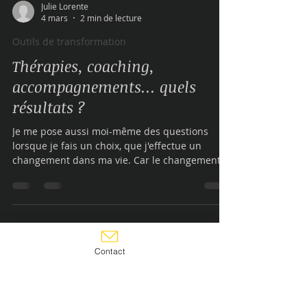
Julie Lorente
4 mars
2 min de lecture
Outils de transformation
Thérapies, coaching,
accompagnements... quels
résultats ?
Je me pose aussi moi-même des questions
lorsque je fais un choix, que j'effectue un
changement dans ma vie. Car le changement,
la nouveauté ou l'inconnu interrogent et créent
des doutes ou même parfois de grandes peurs
Contact
! Mais la réponse est plutôt simple : ce qui est
certains est que sans rien tenter, sans ouvrir
une nouvelle porte, rien de nouveau n'est