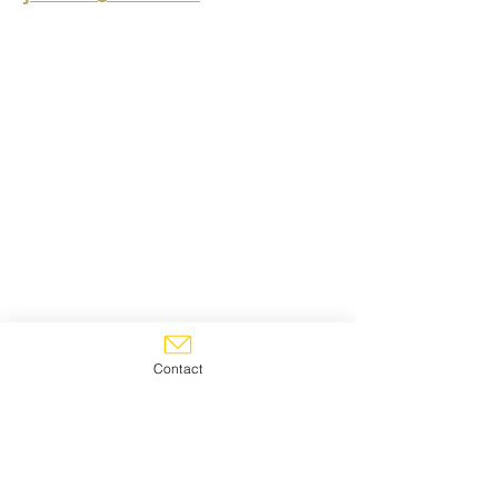
développement personnel
éveil de conscience
évolution personnelle
chemin d'éveil
Contact
affirmation de soi
coaching
Mindset
état d'esprit
Outils de transformation