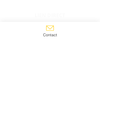
LIEN DIRECT
ACCUEIL
Contact
A QUOI S'ATTENDRE ?
PROGRAMME DE
TRANSFORMATION
QUESTIONS FRÉQUENTES
TÉMOIGNAGES
A PROPOS
CONTACT
BLOG
CONTACT