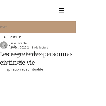
Post
All Posts
Julie Lorente
All Posts
24 oct. 2022
2 min de lecture
Les regrets des personnes
Outils de transformation
en fin de vie
Psychologie
Inspiration et spiritualité