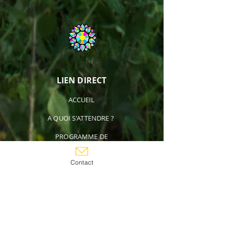
LIEN DIRECT
ACCUEIL
A QUOI S'ATTENDRE ?
PROGRAMME DE
TRANSFORMATION
Contact
QUESTIONS FRÉQUENTES
TÉMOIGNAGES
A PROPOS
CONTACT