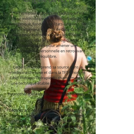
L'EFT (Emotional Freedom Technique) est
une méthode psycho-émotionnelle et
énergétique, fondée aux États-Unis en 1993
par un ingénieur du nom de Gary Craig, et
qui a pour but de libérer les souffrances
émotionnelles et psychologiques et
d'accompagner pour amener une
transformation personnelle en retrouvant
l'équilibre.
Cette méthode prend sa source dans la
médecine chinoise et dans la TFT (Thought
Field Therapy/Thérapie du champ mental),
une technique établie par Roger Callahan,
psychologue cognitiviste et
hypnothérapeute spécialisé dans le domaine
des phobies.
Dans les années 60 le Dr Georges Goodheart
chiropracteur et « père » de la kinésiologie,
constate que des tapotements de points
d’énergie peut remplacer des aiguilles.