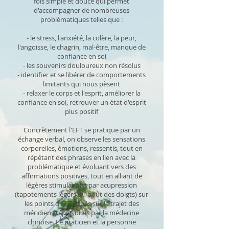
fois simple et douce qui permet
d'accompagner de nombreuses
problématiques telles que :
- le stress, l'anxiété, la colère, la peur,
l'angoisse, le chagrin, mal-être, manque de
confiance en soi
- les souvenirs douloureux non résolus
- identifier et se libérer de comportements
limitants qui nous pèsent
- relaxer le corps et l'esprit, améliorer la
confiance en soi, retrouver un état d'esprit
plus positif
Concrètement l'EFT se pratique par un
échange verbal, on observe les sensations
corporelles, émotions, ressentis, tout en
répétant des phrases en lien avec la
problématique et évoluant vers des
affirmations positives, tout en alliant de
légères stimulations par acupression
(tapotements légers du bout des doigts) sur
les points d'EFT situés sur le trajet des
méridiens répertoriés par la médecine
chinoise. Le praticien et la personne