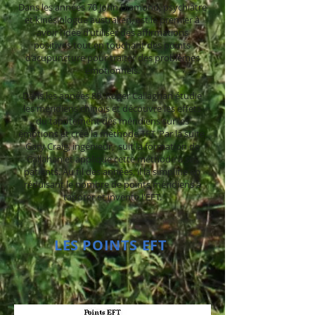
Dans les années 70 John Diamond, psychiatre
et kinésiologue australien, est le premier à
avoir l’idée d’utiliser des affirmations
positives tout en touchant des points
d’acupuncture pour traiter des problèmes
émotionnels.
Dans les années 80, Roger Callaghan étudie
les méridiens chinois et découvre les effets
du tapotement des méridiens sur les
émotions et crée la méthode TFT. Par la suite,
Gary Craig, ingénieur, suit la formation de
Callahan et applique cette méthode à ses
patients. Au fil des années, il la simplifie en
réduisant le nombre de points méridiens à
tapoter et invente l'EFT.
LES POINTS EFT