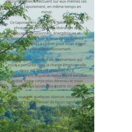
accompagnée, effectuent sur eux-mêmes ces
légers tapotement, en même temps en
miroir.
Ce tapotement combiné à l’énonciation de
phrases va permettre la libération des
blocages émotionnels, énergétiques et
corporels, ainsi que la prise de conscience
des changements à opérer pour nous diriger
vers plus d'épanouissement.
On garde le souvenir de l’événement qui
nous a perturbé mais la charge émotionnelle
qui y est liée est atténuée ou a
complètement disparue, notre esprit est plus
apaisé, notre corps plus détendu et nous
sommes plus lucide face à cette situation.
Très souvent quelques séances seulement
suffisent pour atténuer de façon significative
les difficultés et retrouver un bien-être global
(corporel, émotionnel, mental).
Origine de l'EFT