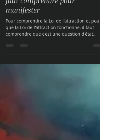
La Loi de l'attraction, ce qu'il
faut comprendre pour
manifester
Pour comprendre la Loi de l'attraction et pour
que la Loi de l'attraction fonctionne, il faut
comprendre que c'est une question d'état
d'être, de vibration, d'énergie et donc de vibrer
à la bonne "fréquence" énergétique et, pour se
faire, il est nécessaire de travailler au préalable
à un niveau plus profond et de façon
holistique, afin d'aligner ces parties de nous
pour vibrer cette fréquence à l'unisson, c'est à
dire un travail sur toutes nos dimensions
(mental, émotionnel,