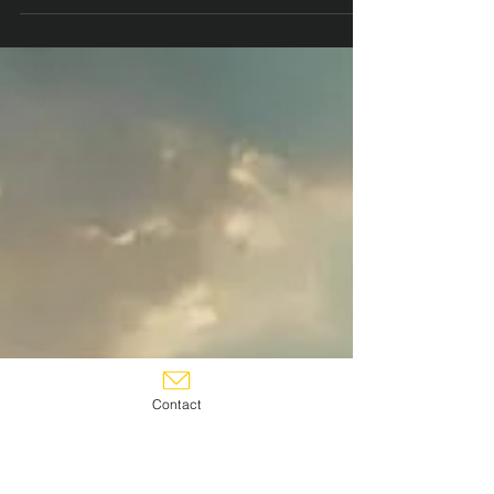
S'épuiser à être une personne que nous ne
sommes pas pour paraître au lieu d'ÊTRE c'est
se tuer à petit feu...c'est passer à côté de soi et
à côté de notre vie...et LES CONSÉQUENCES
SONT NOMBREUSES : mal-être, dissonance,
sentiment de vide, conflit intérieur, manque
d'estime de soi, doutes, perte de sens, tristesse,
frustration, culpabilité, manque de confiance
en soi, peurs...
Contact