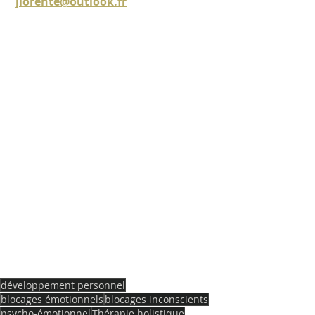
jlorente@outlook.fr
développement personnel
blocages émotionnels
blocages inconscients
psycho-émotionnel
Thérapie holistique