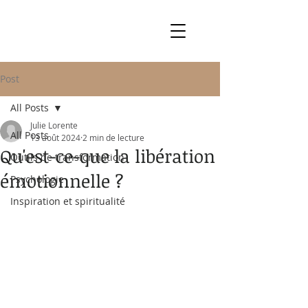
Post
All Posts
Julie Lorente
All Posts
13 août 2024
2 min de lecture
Qu'est-ce-que la libération
Outils de transformation
émotionnelle ?
Psychologie
Inspiration et spiritualité